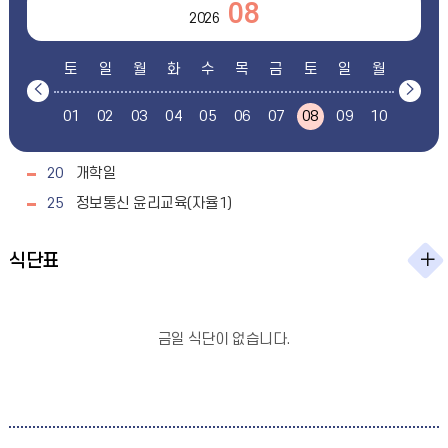
08
2026
토
일
월
화
수
목
금
토
일
월
화
이
다
전
음
01
02
03
04
05
06
07
08
09
10
11
1
달
달
20
개학일
25
정보통신 윤리교육(자율1)
식단표
금일 식단이 없습니다.