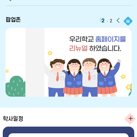
팝
팝업존
팝
2
2
업
존
업
정
지
존
이
전
학사일정
보
기