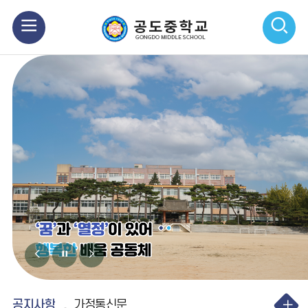
모
검
바
색
일
열
메
기
뉴
열
기
비
비
비
주
주
주
공지사항
얼
얼
얼
공지사항
가정통신문