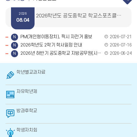
공
지
이
정
다
사
2026
2026학년도 공도중학교 학교스포츠클럽활동 강사 채용 공고
항
08.04
전
지
음
더
보
기
PM(개인형이동장치), 픽시 자전거 홍보
2026-07-21
2026학년도 2학기 학사일정 안내
2026-07-16
2026년 하반기 공도중학교 지방공무원(시설관리직) 대체근로자 채용 공고
2026-06-24
바로가기
학년별교과자료
자유학년제
방과후학교
학생자치회