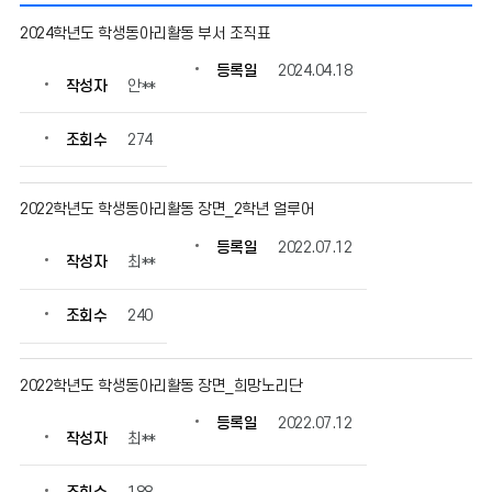
동
2024학년도 학생동아리활동 부서 조직표
아
리
등록일
2024.04.18
작성자
안**
의
게
시
조회수
274
물
번
호,
2022학년도 학생동아리활동 장면_2학년 얼루어
제
등록일
2022.07.12
목,
작성자
최**
작
성
조회수
240
자,
등
록
2022학년도 학생동아리활동 장면_희망노리단
일,
조
등록일
2022.07.12
회
작성자
최**
수
정