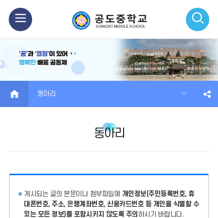
모
검
바
색
일
열
메
기
HOME
동아리
뉴
열
동아리
기
게시되는 글의 본문이나 첨부파일에
개인정보(주민등록번호, 휴
대폰번호, 주소, 은행계좌번호, 신용카드번호 등 개인을 식별할 수
있는 모든 정보)를 포함시키지 않도록 주의
하시기 바랍니다.