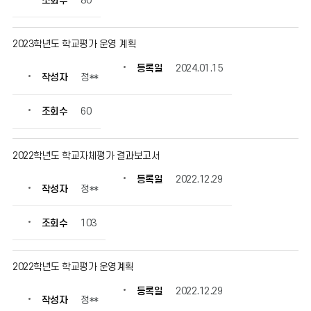
조회수
80
정
보
를
2023학년도 학교평가 운영 계획
확
인
등록일
2024.01.15
작성자
정**
할
수
있
조회수
60
습
니
다.
2022학년도 학교자체평가 결과보고서
등록일
2022.12.29
작성자
정**
조회수
103
2022학년도 학교평가 운영계획
등록일
2022.12.29
작성자
정**