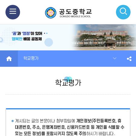
모
검
바
색
일
열
메
기
HOME
학교평가
뉴
열
학교평가
기
게시되는 글의 본문이나 첨부파일에
개인정보(주민등록번호, 휴
대폰번호, 주소, 은행계좌번호, 신용카드번호 등 개인을 식별할 수
있는 모든 정보)를 포함시키지 않도록 주의
하시기 바랍니다.