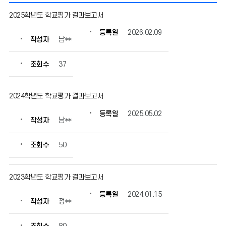
학
2025학년도 학교평가 결과보고서
교
평
등록일
2026.02.09
작성자
남**
가
의
게
조회수
37
시
물
번
2024학년도 학교평가 결과보고서
호,
등록일
2025.05.02
제
작성자
남**
목,
작
조회수
50
성
자,
등
2023학년도 학교평가 결과보고서
록
일,
등록일
2024.01.15
조
작성자
정**
회
수