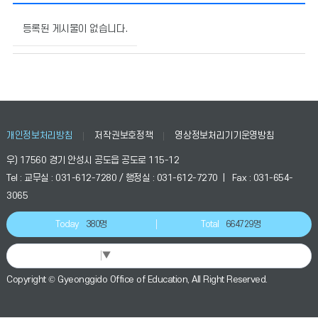
고
충
등록된 게시물이 없습니다.
민
원
신
청
의
게
시
개인정보처리방침
저작권보호정책
영상정보처리기기운영방침
물
우) 17560 경기 안성시 공도읍 공도로 115-12
번
호,
Tel : 교무실 : 031-612-7280 / 행정실 : 031-612-7270 | Fax : 031-654-
제
3065
목,
작
Today
380명
Total
664729명
성
자,
Select Language
▼
등
록
Copyright © Gyeonggido Office of Education, All Right Reserved.
일,
조