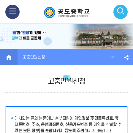
모
검
바
색
일
열
메
기
HOME
고충민원신청
뉴
열
고충민원신청
기
게시되는 글의 본문이나 첨부파일에
개인정보(주민등록번호, 휴
대폰번호, 주소, 은행계좌번호, 신용카드번호 등 개인을 식별할 수
있는 모든 정보)를 포함시키지 않도록 주의
하시기 바랍니다.